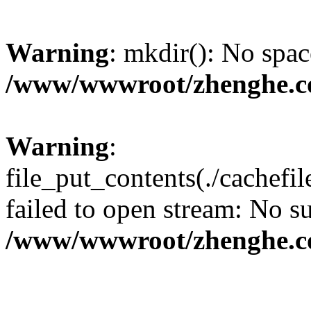
Warning
: mkdir(): No spac
/www/wwwroot/zhenghe.c
Warning
:
file_put_contents(./cachef
failed to open stream: No su
/www/wwwroot/zhenghe.c