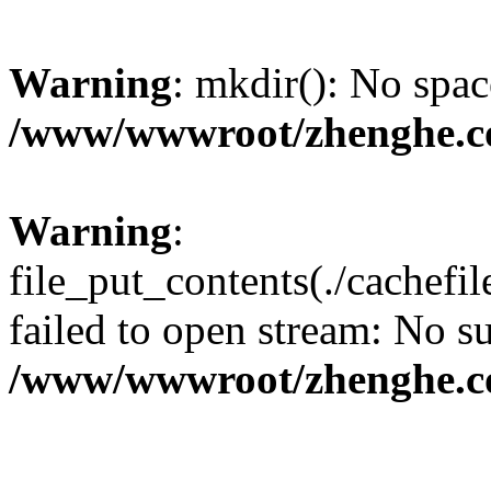
Warning
: mkdir(): No spac
/www/wwwroot/zhenghe.c
Warning
:
file_put_contents(./cachef
failed to open stream: No su
/www/wwwroot/zhenghe.c